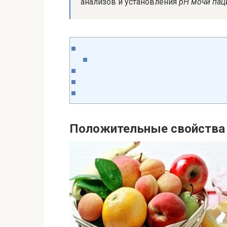
анализов и установления
pH
мочи пац
Положительные свойства