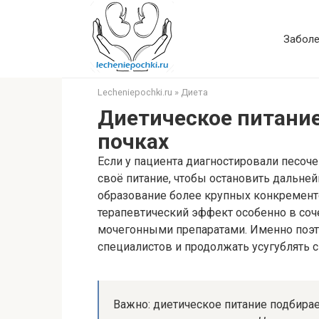
Перейти
к
Заболе
контенту
Lecheniepochki.ru
»
Диета
Диетическое питание
почках
Если у пациента диагностировали песоче
своё питание, чтобы остановить дальне
образование более крупных конкременто
терапевтический эффект особенно в соч
мочегонными препаратами. Именно поэт
специалистов и продолжать усугублять 
Важно: диетическое питание подбира